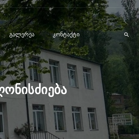
ᲒᲐᲚᲔᲠᲔᲐ
ᲙᲝᲜᲢᲐᲥᲢᲘ
ღონისძიება