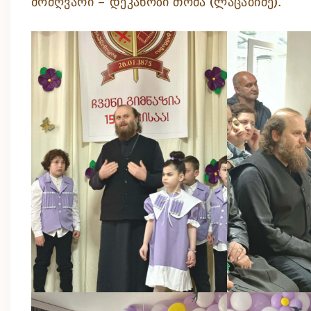
მოძღვარი – დეკანოზი თომა (ლაცაბიძე).