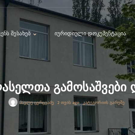
ᲕᲔᲜᲡ ᲨᲔᲡᲐᲮᲔᲑ
ᲘᲣᲠᲘᲓᲘᲣᲚᲘ ᲓᲝᲙᲣᲛᲔᲜᲢᲐᲪᲘᲐ
ექტორი
ირექტორი
მინისტრაცია
დაგოგები
სელთა გამოსაშვები 
პავლე ცერცვაძე
2 თვის ago
კატეგორიის გარეშე