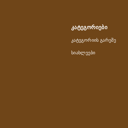
ᲙᲐᲢᲔᲒᲝᲠᲘᲔᲑᲘ
კატეგორიის გარეშე
სიახლეები