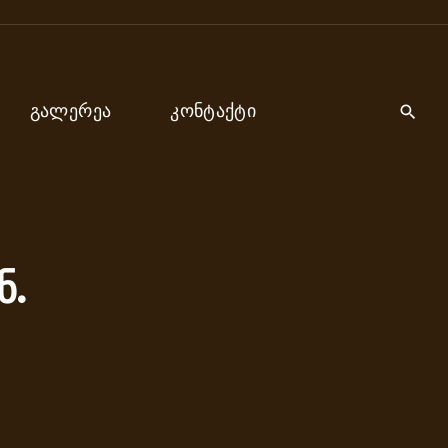
ᲒᲐᲚᲔᲠᲔᲐ
ᲙᲝᲜᲢᲐᲥᲢᲘ
ნ.