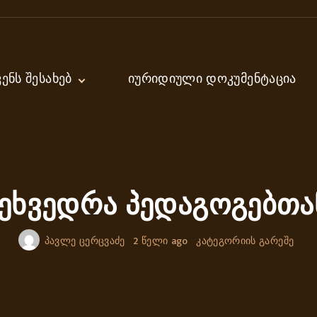
ᲕᲔᲜᲡ ᲨᲔᲡᲐᲮᲔᲑ
ᲘᲣᲠᲘᲓᲘᲣᲚᲘ ᲓᲝᲙᲣᲛᲔᲜᲢᲐᲪᲘᲐ
ექტორი
ირექტორი
მინისტრაცია
დაგოგები
ეხვედრა პედაგოგებთა
პავლე ცერცვაძე
2 წელი ago
კატეგორიის გარეშე