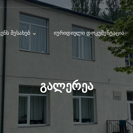
ᲕᲔᲜᲡ ᲨᲔᲡᲐᲮᲔᲑ
ᲘᲣᲠᲘᲓᲘᲣᲚᲘ ᲓᲝᲙᲣᲛᲔᲜᲢᲐᲪᲘᲐ
ექტორი
ირექტორი
მინისტრაცია
დაგოგები
გალერეა