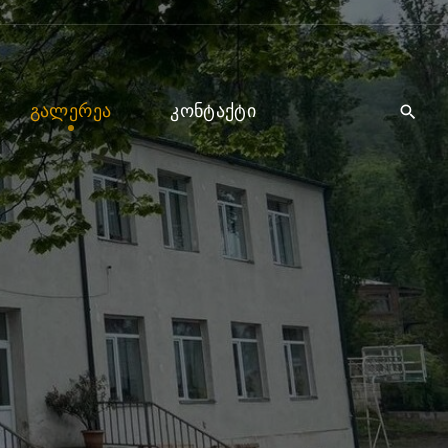
ᲒᲐᲚᲔᲠᲔᲐ
ᲙᲝᲜᲢᲐᲥᲢᲘ