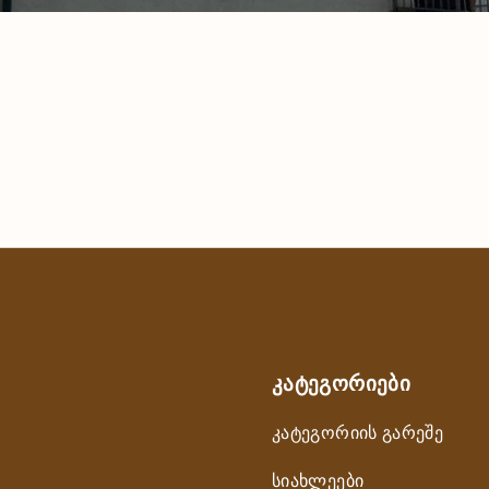
ᲙᲐᲢᲔᲒᲝᲠᲘᲔᲑᲘ
კატეგორიის გარეშე
სიახლეები